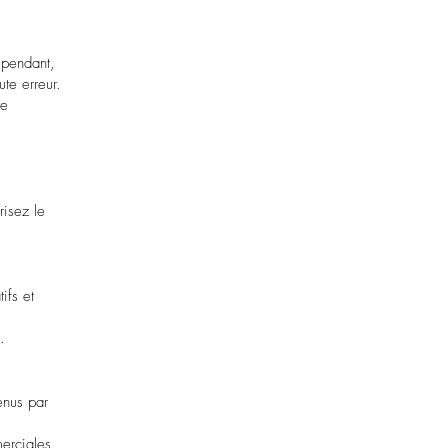
ependant,
te erreur.
te
risez le
ifs et
.
enus par
merciales.