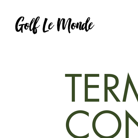
TER
CON