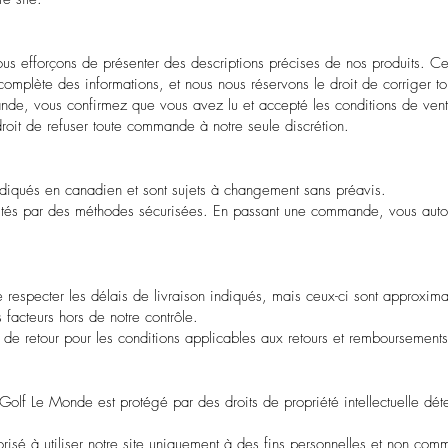
nous efforçons de présenter des descriptions précises de nos produits. C
complète des informations, et nous nous réservons le droit de corriger tou
e, vous confirmez que vous avez lu et accepté les conditions de ven
roit de refuser toute commande à notre seule discrétion.
 indiqués en canadien et sont sujets à changement sans préavis.
aités par des méthodes sécurisées. En passant une commande, vous auto
 respecter les délais de livraison indiqués, mais ceux-ci sont approximat
 facteurs hors de notre contrôle.
ue de retour pour les conditions applicables aux retours et remboursements
r Golf Le Monde est protégé par des droits de propriété intellectuelle dét
torisé à utiliser notre site uniquement à des fins personnelles et non com