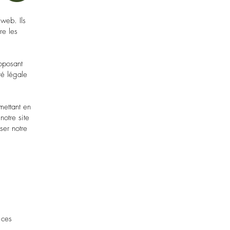
 web. Ils
re les
oposant
té légale
mettant en
notre site
ser notre
 ces