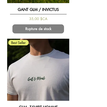
GANT GLM / INVICTUS
Prix
35,00 $CA
Rupture de stock
Best Seller